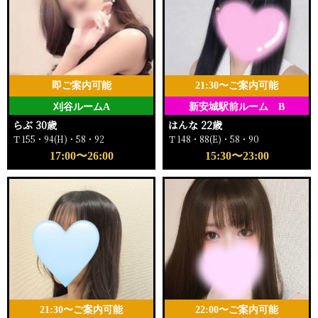
即ご案内可能
21:30〜ご案内可能
刈谷ルームA
新安城駅前ルーム B
らぶ 30歳
はんな 22歳
Ｔ155・94(H)・58・92
Ｔ148・88(E)・58・90
17:00〜26:00
15:30〜23:00
21:30〜ご案内可能
22:00〜ご案内可能