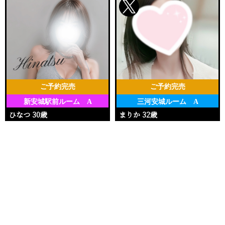
ご予約完売
ご予約完売
新安城駅前ルーム A
三河安城ルーム A
ひなつ 30歳
まりか 32歳
Ｔ162・88(D)・59・92
Ｔ153・90(E)・62・92
電話する
友達になる
Q&A
11:30〜18:00
17:00〜20:00