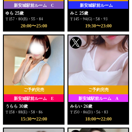
新安城駅前ルーム C
新安城駅前ルーム
ゆら 25歳
みこ 25歳
Ｔ157・80(B)・55・84
Ｔ145・94(G)・58・93
20:00〜25:00
19:30〜23:00
ご予約完売
ご予約完売
新安城駅前ルーム E
新安城駅前ルーム A
うらら 30歳
みらい 26歳
Ｔ158・88(E)・58・86
Ｔ150・86(D)・56・83
15:30〜22:00
18:00〜22:00