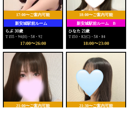
17:00〜ご案内可能
18:00〜ご案内可能
新安城駅前ルーム
新安城駅前ルーム B
らぶ 30歳
ひなた 21歳
Ｔ155・94(H)・58・92
Ｔ150・82(C)・58・84
17:00〜26:00
18:00〜23:00
21:00〜ご案内可能
21:30〜ご案内可能
新安城駅前ルーム E
新安城駅前ルーム A
電話する
友達になる
Q&A
みこ 25歳
ゆら 25歳
Ｔ145・94(G)・58・93
Ｔ157・80(B)・55・84