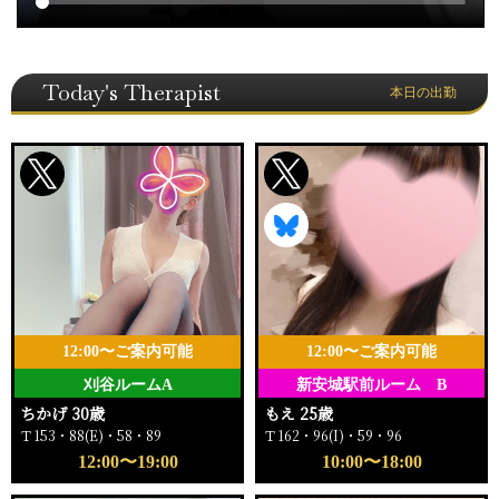
Today's Therapist
本日の出勤
12:00〜ご案内可能
12:00〜ご案内可能
刈谷ルームA
新安城駅前ルーム B
ちかげ 30歳
もえ 25歳
Ｔ153・88(E)・58・89
Ｔ162・96(I)・59・96
12:00〜19:00
10:00〜18:00