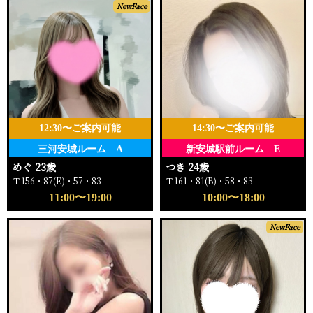
NewFace
12:30〜ご案内可能
14:30〜ご案内可能
三河安城ルーム A
新安城駅前ルーム E
めぐ 23歳
つき 24歳
Ｔ156・87(E)・57・83
Ｔ161・81(B)・58・83
11:00〜19:00
10:00〜18:00
NewFace