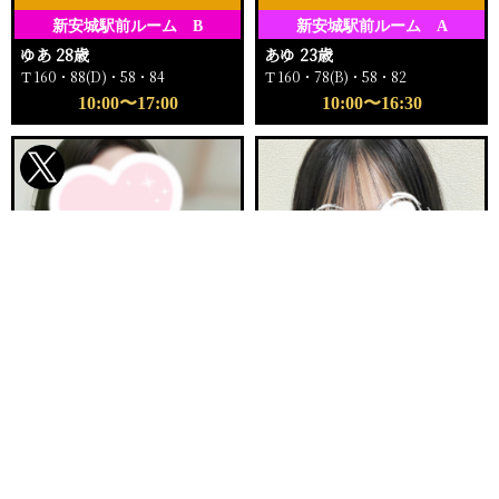
新安城駅前ルーム B
新安城駅前ルーム A
ゆあ 28歳
あゆ 23歳
Ｔ160・88(D)・58・84
Ｔ160・78(B)・58・82
10:00〜17:00
10:00〜16:30
電話する
友達になる
Q&A
ご予約完売
ご予約完売
刈谷ルームA
新安城駅前ルーム E
まりか 32歳
ふゆか 20歳
Ｔ153・90(E)・62・92
Ｔ158・89(F)・57・84
12:00〜16:00
11:00〜12:30