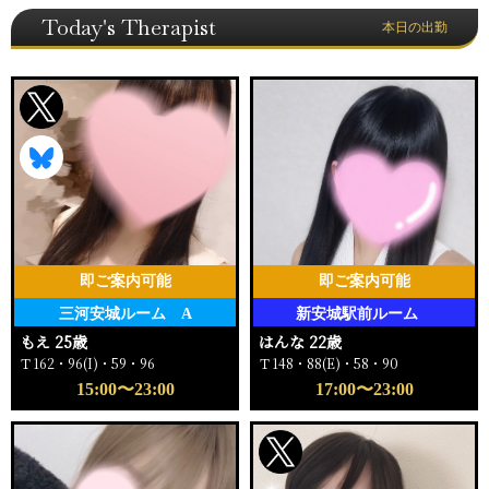
Today's Therapist
本日の出勤
即ご案内可能
即ご案内可能
三河安城ルーム A
新安城駅前ルーム
もえ 25歳
はんな 22歳
Ｔ162・96(I)・59・96
Ｔ148・88(E)・58・90
15:00〜23:00
17:00〜23:00