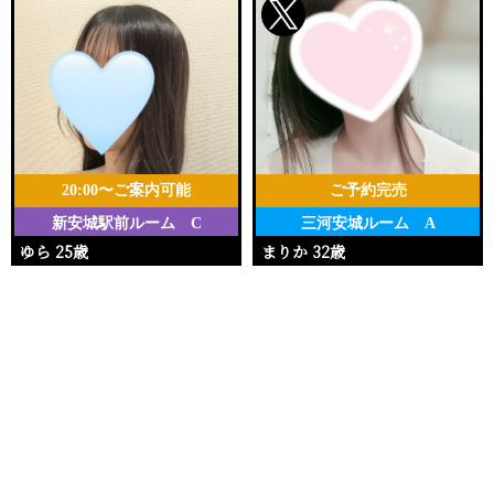
20:00〜ご案内可能
ご予約完売
新安城駅前ルーム C
三河安城ルーム A
ゆら 25歳
まりか 32歳
Ｔ157・80(B)・55・84
Ｔ153・90(E)・62・92
電話する
友達になる
Q&A
20:00〜25:00
17:00〜20:00