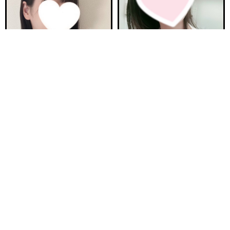
電話する
友達になる
Q&A
ご予約完売
ご予約完売
新安城駅前ルーム A
刈谷ルームA
ほの 23歳
まりか 32歳
Ｔ160・92(F)・60・94
Ｔ153・90(E)・62・92
17:00〜23:00
12:00〜16:00
ご予約完売