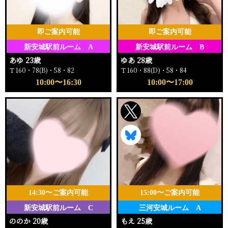
即ご案内可能
即ご案内可能
新安城駅前ルーム A
新安城駅前ルーム B
あゆ 23歳
ゆあ 28歳
Ｔ160・78(B)・58・82
Ｔ160・88(D)・58・84
10:00〜16:30
10:00〜17:00
14:30〜ご案内可能
15:00〜ご案内可能
新安城駅前ルーム C
三河安城ルーム A
ののか 20歳
もえ 25歳