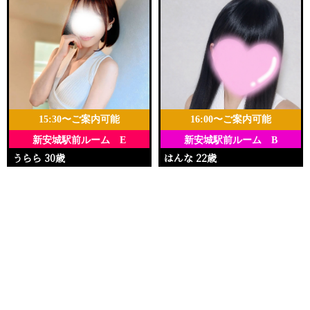
15:30〜ご案内可能
16:00〜ご案内可能
新安城駅前ルーム E
新安城駅前ルーム B
うらら 30歳
はんな 22歳
Ｔ158・88(E)・58・86
Ｔ148・88(E)・58・90
電話する
友達になる
Q&A
15:30〜22:30
16:00〜23:00