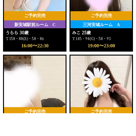
ご予約完売
ご予約完売
新安城駅前ルーム C
三河安城ルーム A
うらら 30歳
みこ 25歳
Ｔ158・88(E)・58・86
Ｔ145・94(G)・58・93
16:00〜22:30
19:00〜23:00
ご予約完売
ご予約完売
新安城駅前ルーム B
三河安城ルーム A
電話する
友達になる
Q&A
なな 22歳
ゆあ 28歳
Ｔ159・88(F)・58・90
Ｔ160・88(D)・58・84