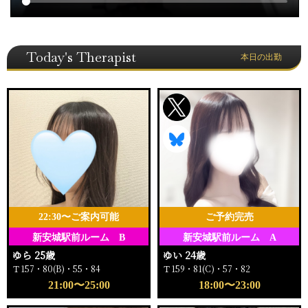
Today's Therapist
本日の出勤
22:30〜ご案内可能
ご予約完売
新安城駅前ルーム B
新安城駅前ルーム A
ゆら 25歳
ゆい 24歳
Ｔ157・80(B)・55・84
Ｔ159・81(C)・57・82
21:00〜25:00
18:00〜23:00