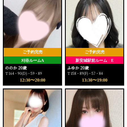
ご予約完売
ご予約完売
刈谷ルームA
新安城駅前ルーム E
ののか 20歳
ふゆか 20歳
Ｔ164・90(D)・59・89
Ｔ158・89(F)・57・84
12:30〜20:00
13:30〜19:00