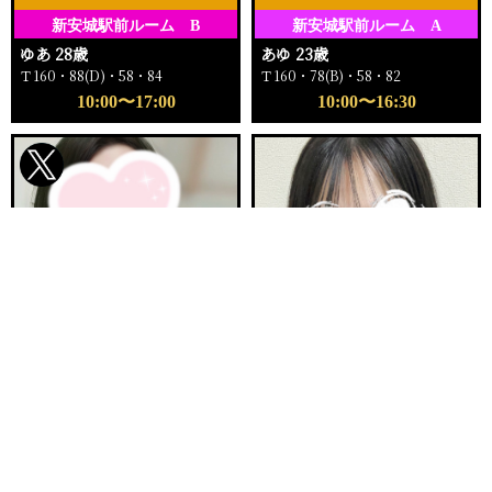
新安城駅前ルーム B
新安城駅前ルーム A
ゆあ 28歳
あゆ 23歳
Ｔ160・88(D)・58・84
Ｔ160・78(B)・58・82
10:00〜17:00
10:00〜16:30
電話する
友達になる
Q&A
ご予約完売
ご予約完売
刈谷ルームA
新安城駅前ルーム E
まりか 32歳
ふゆか 20歳
Ｔ153・90(E)・62・92
Ｔ158・89(F)・57・84
12:00〜16:00
11:00〜12:30