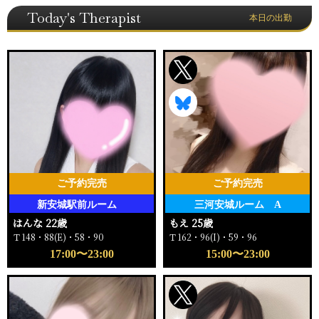
Today's Therapist
本日の出勤
ご予約完売
ご予約完売
新安城駅前ルーム
三河安城ルーム A
はんな 22歳
もえ 25歳
Ｔ148・88(E)・58・90
Ｔ162・96(I)・59・96
17:00〜23:00
15:00〜23:00