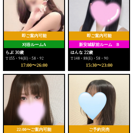
即ご案内可能
即ご案内可能
刈谷ルームA
新安城駅前ルーム B
らぶ 30歳
はんな 22歳
Ｔ155・94(H)・58・92
Ｔ148・88(E)・58・90
17:00〜26:00
15:30〜23:00
22:00〜ご案内可能
ご予約完売