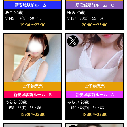
新安城駅前ルーム
新安城駅前ルーム C
みこ 25歳
ゆら 25歳
Ｔ145・94(G)・58・93
Ｔ157・80(B)・55・84
19:30〜23:30
20:00〜25:00
ご予約完売
ご予約完売
新安城駅前ルーム E
新安城駅前ルーム A
うらら 30歳
みらい 26歳
Ｔ158・88(E)・58・86
Ｔ150・86(D)・56・83
15:30〜22:00
18:00〜22:00