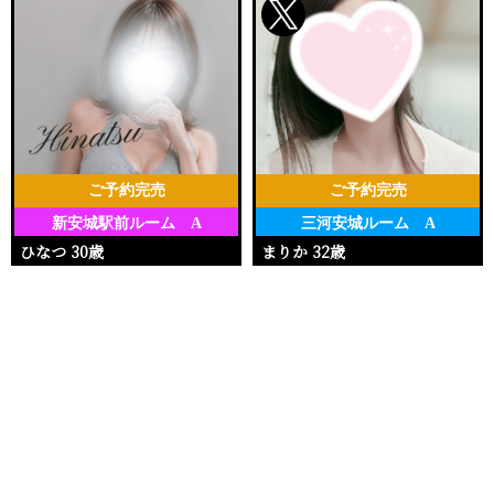
ご予約完売
ご予約完売
新安城駅前ルーム A
三河安城ルーム A
ひなつ 30歳
まりか 32歳
Ｔ162・88(D)・59・92
Ｔ153・90(E)・62・92
電話する
友達になる
Q&A
11:30〜18:00
17:00〜20:00