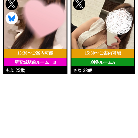
15:30〜ご案内可能
15:30〜ご案内可能
新安城駅前ルーム B
刈谷ルームA
もえ 25歳
さな 28歳
Ｔ162・96(I)・59・96
Ｔ162・92(G)・55・84
電話する
友達になる
Q&A
15:30〜22:00
10:00〜21:00