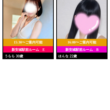
15:30〜ご案内可能
16:00〜ご案内可能
新安城駅前ルーム E
新安城駅前ルーム B
うらら 30歳
はんな 22歳
Ｔ158・88(E)・58・86
Ｔ148・88(E)・58・90
電話する
友達になる
Q&A
15:30〜22:30
16:00〜23:00