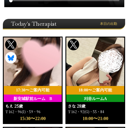
Today's Therapist
本日の出勤
17:30〜ご案内可能
18:00〜ご案内可能
新安城駅前ルーム B
刈谷ルームA
もえ 25歳
さな 28歳
Ｔ162・96(I)・59・96
Ｔ162・92(G)・55・84
15:30〜22:00
10:00〜21:00