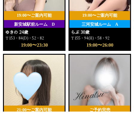
19:00〜ご案内可能
19:00〜ご案内可能
新安城駅前ルーム D
三河安城ルーム A
ゆきの 24歳
らぶ 30歳
Ｔ153・84(D)・52・82
Ｔ155・94(H)・58・92
19:00〜23:30
19:00〜26:00
21:00〜ご案内可能
ご予約完売
新安城駅前ルーム
新安城駅前ルーム
電話する
友達になる
Q&A
ゆら 25歳
ひなつ 30歳
Ｔ157・80(B)・55・84
Ｔ162・88(D)・59・92