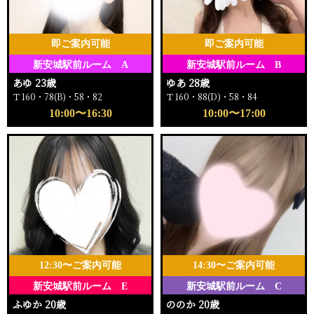
即ご案内可能
即ご案内可能
新安城駅前ルーム A
新安城駅前ルーム B
あゆ 23歳
ゆあ 28歳
Ｔ160・78(B)・58・82
Ｔ160・88(D)・58・84
10:00〜16:30
10:00〜17:00
12:30〜ご案内可能
14:30〜ご案内可能
新安城駅前ルーム E
新安城駅前ルーム C
ふゆか 20歳
ののか 20歳