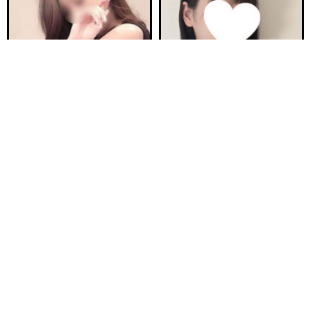
電話する
友達になる
Q&A
20:00〜ご案内可能
ご予約完売
新安城駅前ルーム B
新安城駅前ルーム A
らぶ 30歳
ほの 23歳
Ｔ155・94(H)・58・92
Ｔ160・92(F)・60・94
17:00〜26:00
17:00〜23:00
ご予約完売