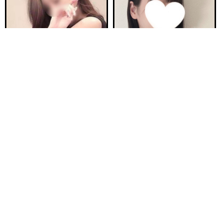
電話する
友達になる
Q&A
20:00〜ご案内可能
ご予約完売
新安城駅前ルーム B
新安城駅前ルーム A
らぶ 30歳
ほの 23歳
Ｔ155・94(H)・58・92
Ｔ160・92(F)・60・94
17:00〜26:00
17:00〜23:00
ご予約完売