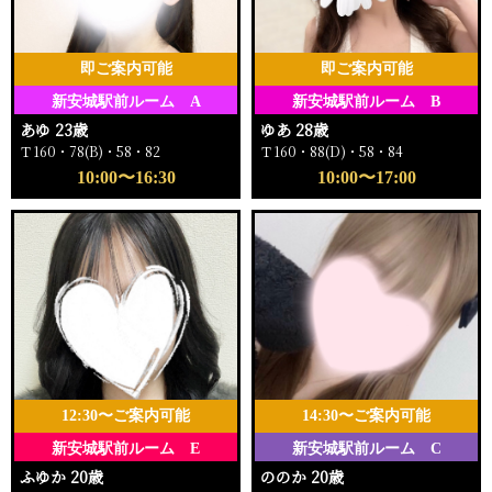
即ご案内可能
即ご案内可能
新安城駅前ルーム A
新安城駅前ルーム B
あゆ 23歳
ゆあ 28歳
Ｔ160・78(B)・58・82
Ｔ160・88(D)・58・84
10:00〜16:30
10:00〜17:00
12:30〜ご案内可能
14:30〜ご案内可能
新安城駅前ルーム E
新安城駅前ルーム C
ふゆか 20歳
ののか 20歳