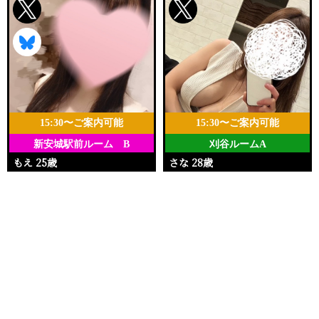
15:30〜ご案内可能
15:30〜ご案内可能
新安城駅前ルーム B
刈谷ルームA
もえ 25歳
さな 28歳
Ｔ162・96(I)・59・96
Ｔ162・92(G)・55・84
電話する
友達になる
Q&A
15:30〜22:00
10:00〜21:00