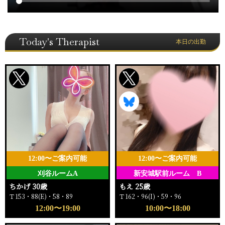
Today's Therapist
本日の出勤
12:00〜ご案内可能
12:00〜ご案内可能
刈谷ルームA
新安城駅前ルーム B
ちかげ 30歳
もえ 25歳
Ｔ153・88(E)・58・89
Ｔ162・96(I)・59・96
12:00〜19:00
10:00〜18:00