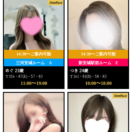
NewFace
14:30〜ご案内可能
14:30〜ご案内可能
三河安城ルーム A
新安城駅前ルーム E
めぐ 23歳
つき 24歳
Ｔ156・87(E)・57・83
Ｔ161・81(B)・58・83
11:00〜19:00
10:00〜18:00
NewFace