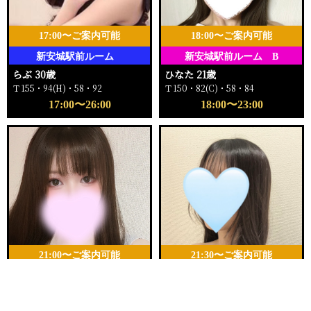
17:00〜ご案内可能
18:00〜ご案内可能
新安城駅前ルーム
新安城駅前ルーム B
らぶ 30歳
ひなた 21歳
Ｔ155・94(H)・58・92
Ｔ150・82(C)・58・84
17:00〜26:00
18:00〜23:00
21:00〜ご案内可能
21:30〜ご案内可能
新安城駅前ルーム E
新安城駅前ルーム A
電話する
友達になる
Q&A
みこ 25歳
ゆら 25歳
Ｔ145・94(G)・58・93
Ｔ157・80(B)・55・84