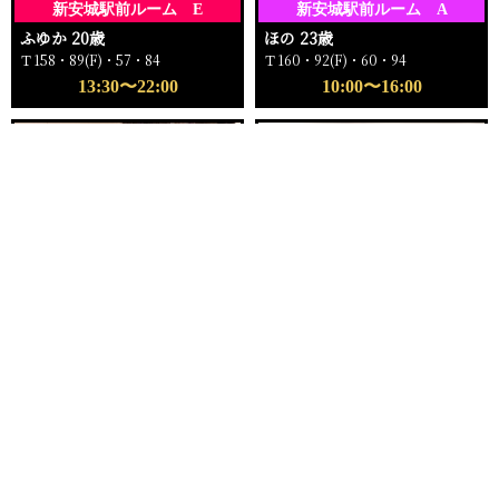
新安城駅前ルーム E
新安城駅前ルーム A
ふゆか 20歳
ほの 23歳
Ｔ158・89(F)・57・84
Ｔ160・92(F)・60・94
13:30〜22:00
10:00〜16:00
電話する
友達になる
Q&A
16:00〜ご案内可能
18:00〜ご案内可能
新安城駅前ルーム
新安城駅前ルーム C
もえ 25歳
ゆい 24歳
Ｔ162・96(I)・59・96
Ｔ159・81(C)・57・82
16:00〜22:00
18:00〜23:00