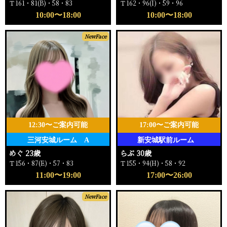
Ｔ161・81(B)・58・83
Ｔ162・96(I)・59・96
10:00〜18:00
10:00〜18:00
NewFace
12:30〜ご案内可能
17:00〜ご案内可能
三河安城ルーム A
新安城駅前ルーム
めぐ 23歳
らぶ 30歳
Ｔ156・87(E)・57・83
Ｔ155・94(H)・58・92
11:00〜19:00
17:00〜26:00
NewFace