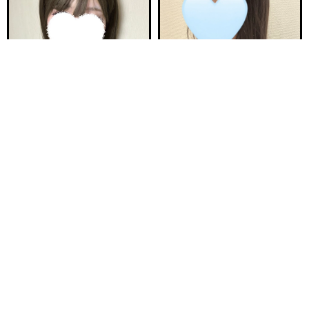
電話する
友達になる
Q&A
18:00〜ご案内可能
21:30〜ご案内可能
新安城駅前ルーム B
新安城駅前ルーム A
ひなた 21歳
ゆら 25歳
Ｔ150・82(C)・58・84
Ｔ157・80(B)・55・84
18:00〜23:00
20:00〜25:00
ご予約完売
ご予約完売