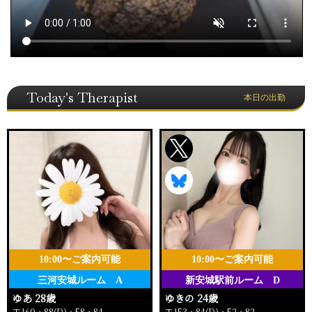
Today's Therapist
本日の出勤
10:00〜ご案内可能
10:00〜ご案内可能
三河安城ルーム A
新安城駅前ルーム D
ゆあ 28歳
ゆきの 24歳
Ｔ160・88(D)・58・84
Ｔ153・84(D)・52・82