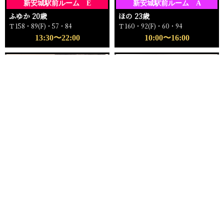
新安城駅前ルーム E
新安城駅前ルーム A
ふゆか 20歳
ほの 23歳
Ｔ158・89(F)・57・84
Ｔ160・92(F)・60・94
13:30〜22:00
10:00〜16:00
電話する
友達になる
Q&A
16:00〜ご案内可能
18:00〜ご案内可能
新安城駅前ルーム
新安城駅前ルーム C
もえ 25歳
ゆい 24歳
Ｔ162・96(I)・59・96
Ｔ159・81(C)・57・82
16:00〜22:00
18:00〜23:00