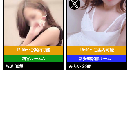
17:00〜ご案内可能
18:00〜ご案内可能
刈谷ルームA
新安城駅前ルーム
らぶ 30歳
みらい 26歳
Ｔ155・94(H)・58・92
Ｔ150・86(D)・56・83
電話する
友達になる
Q&A
17:00〜26:00
18:00〜22:00