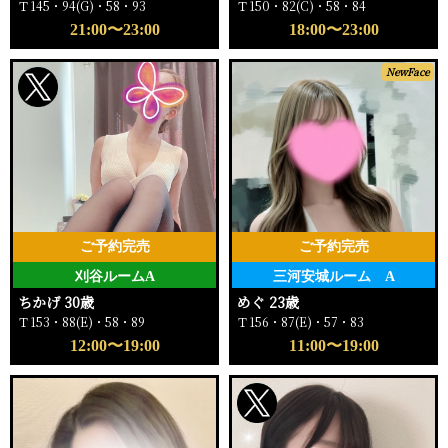
Ｔ145・94(G)・58・93
Ｔ150・82(C)・58・84
21:00〜23:00
18:00〜23:00
NewFace
ご予約完売
ご予約完売
刈谷ルームA
三河安城ルーム A
ちかげ 30歳
めぐ 23歳
Ｔ153・88(E)・58・89
Ｔ156・87(E)・57・83
12:00〜19:00
11:00〜19:00