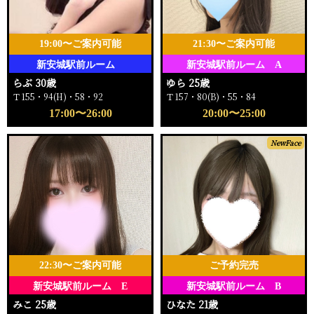
19:00〜ご案内可能
21:30〜ご案内可能
新安城駅前ルーム
新安城駅前ルーム A
らぶ 30歳
ゆら 25歳
Ｔ155・94(H)・58・92
Ｔ157・80(B)・55・84
17:00〜26:00
20:00〜25:00
NewFace
22:30〜ご案内可能
ご予約完売
新安城駅前ルーム E
新安城駅前ルーム B
みこ 25歳
ひなた 21歳