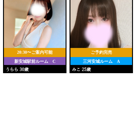
20:30〜ご案内可能
ご予約完売
新安城駅前ルーム C
三河安城ルーム A
うらら 30歳
みこ 25歳
Ｔ158・88(E)・58・86
Ｔ145・94(G)・58・93
電話する
友達になる
Q&A
16:00〜22:30
19:00〜23:00