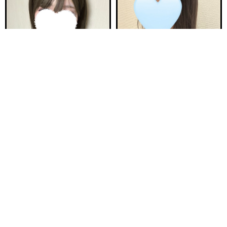
電話する
友達になる
Q&A
18:00〜ご案内可能
21:30〜ご案内可能
新安城駅前ルーム B
新安城駅前ルーム A
ひなた 21歳
ゆら 25歳
Ｔ150・82(C)・58・84
Ｔ157・80(B)・55・84
18:00〜23:00
20:00〜25:00
ご予約完売
ご予約完売