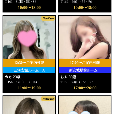
Ｔ161・81(B)・58・83
Ｔ162・96(I)・59・96
10:00〜18:00
10:00〜18:00
NewFace
12:30〜ご案内可能
17:00〜ご案内可能
三河安城ルーム A
新安城駅前ルーム
めぐ 23歳
らぶ 30歳
Ｔ156・87(E)・57・83
Ｔ155・94(H)・58・92
11:00〜19:00
17:00〜26:00
NewFace