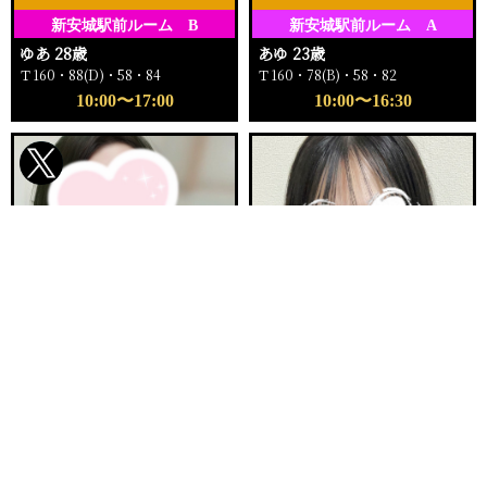
新安城駅前ルーム B
新安城駅前ルーム A
ゆあ 28歳
あゆ 23歳
Ｔ160・88(D)・58・84
Ｔ160・78(B)・58・82
10:00〜17:00
10:00〜16:30
電話する
友達になる
Q&A
ご予約完売
ご予約完売
刈谷ルームA
新安城駅前ルーム E
まりか 32歳
ふゆか 20歳
Ｔ153・90(E)・62・92
Ｔ158・89(F)・57・84
12:00〜16:00
11:00〜12:30