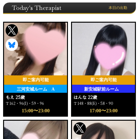
Today's Therapist
本日の出勤
即ご案内可能
即ご案内可能
三河安城ルーム A
新安城駅前ルーム
もえ 25歳
はんな 22歳
Ｔ162・96(I)・59・96
Ｔ148・88(E)・58・90
15:00〜23:00
17:00〜23:00