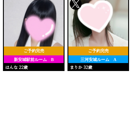
ご予約完売
ご予約完売
新安城駅前ルーム B
三河安城ルーム A
はんな 22歳
まりか 32歳
Ｔ148・88(E)・58・90
Ｔ153・90(E)・62・92
電話する
友達になる
Q&A
15:30〜23:00
17:00〜20:00