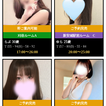
即ご案内可能
ご予約完売
刈谷ルームA
新安城駅前ルーム C
らぶ 30歳
ゆら 25歳
Ｔ155・94(H)・58・92
Ｔ157・80(B)・55・84
17:00〜26:00
20:00〜25:00
ご予約完売
ご予約完売