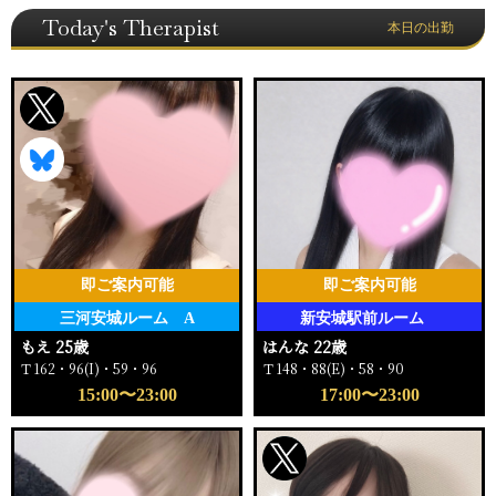
Today's Therapist
本日の出勤
即ご案内可能
即ご案内可能
三河安城ルーム A
新安城駅前ルーム
もえ 25歳
はんな 22歳
Ｔ162・96(I)・59・96
Ｔ148・88(E)・58・90
15:00〜23:00
17:00〜23:00