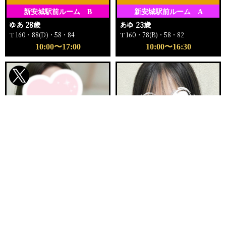
新安城駅前ルーム B
新安城駅前ルーム A
ゆあ 28歳
あゆ 23歳
Ｔ160・88(D)・58・84
Ｔ160・78(B)・58・82
10:00〜17:00
10:00〜16:30
電話する
友達になる
Q&A
ご予約完売
ご予約完売
刈谷ルームA
新安城駅前ルーム E
まりか 32歳
ふゆか 20歳
Ｔ153・90(E)・62・92
Ｔ158・89(F)・57・84
12:00〜16:00
11:00〜12:30