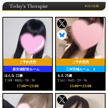
Today's Therapist
本日の出勤
ご予約完売
ご予約完売
新安城駅前ルーム
三河安城ルーム A
はんな 22歳
もえ 25歳
Ｔ148・88(E)・58・90
Ｔ162・96(I)・59・96
17:00〜23:00
15:00〜23:00