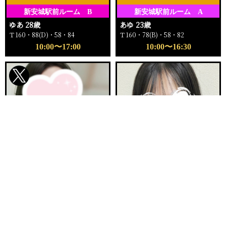
新安城駅前ルーム B
新安城駅前ルーム A
ゆあ 28歳
あゆ 23歳
Ｔ160・88(D)・58・84
Ｔ160・78(B)・58・82
10:00〜17:00
10:00〜16:30
電話する
友達になる
Q&A
ご予約完売
ご予約完売
刈谷ルームA
新安城駅前ルーム E
まりか 32歳
ふゆか 20歳
Ｔ153・90(E)・62・92
Ｔ158・89(F)・57・84
12:00〜16:00
11:00〜12:30