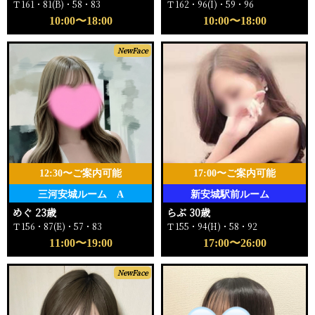
Ｔ161・81(B)・58・83
Ｔ162・96(I)・59・96
10:00〜18:00
10:00〜18:00
NewFace
12:30〜ご案内可能
17:00〜ご案内可能
三河安城ルーム A
新安城駅前ルーム
めぐ 23歳
らぶ 30歳
Ｔ156・87(E)・57・83
Ｔ155・94(H)・58・92
11:00〜19:00
17:00〜26:00
NewFace