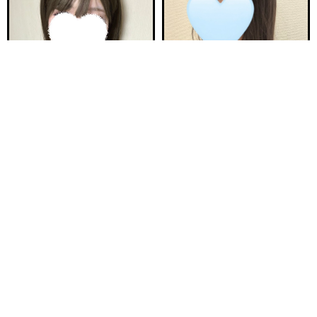
電話する
友達になる
Q&A
18:00〜ご案内可能
21:30〜ご案内可能
新安城駅前ルーム B
新安城駅前ルーム A
ひなた 21歳
ゆら 25歳
Ｔ150・82(C)・58・84
Ｔ157・80(B)・55・84
18:00〜23:00
20:00〜25:00
ご予約完売
ご予約完売