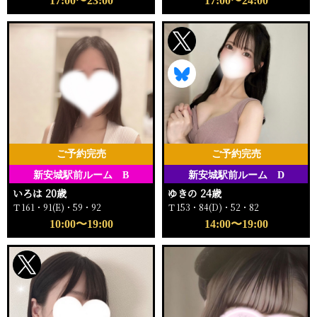
17:00〜23:00
17:00〜24:00
ご予約完売
ご予約完売
新安城駅前ルーム B
新安城駅前ルーム D
いろは 20歳
ゆきの 24歳
Ｔ161・91(E)・59・92
Ｔ153・84(D)・52・82
10:00〜19:00
14:00〜19:00