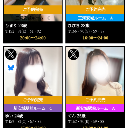
ご予約完売
ご予約完売
三河安城ルーム C
三河安城ルーム A
ひまり 23歳
ひびき 28歳
Ｔ152・91(E)・61・92
Ｔ166・90(G)・59・87
20:00〜24:00
16:00〜24:00
ご予約完売
ご予約完売
新安城駅前ルーム C
新安城駅前ルーム A
ゆい 24歳
てん 25歳
Ｔ159・81(C)・57・82
Ｔ162・90(E)・59・88