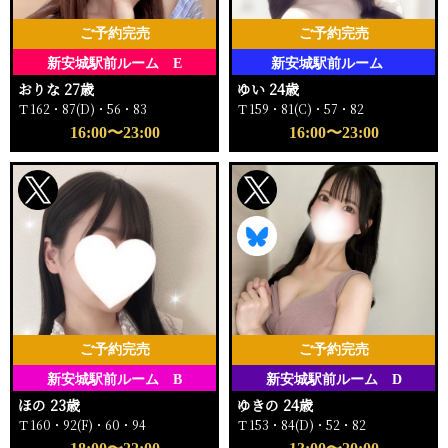
ご予約完売
ご予約完売
新安城駅前ルーム E
新安城駅前ルーム
おりな 27歳
ゆい 24歳
Ｔ162・87(D)・56・83
Ｔ159・81(C)・57・82
16:00〜23:00
16:00〜23:00
ご予約完売
ご予約完売
新安城駅前ルーム B
新安城駅前ルーム D
ほの 23歳
ゆきの 24歳
Ｔ160・92(F)・60・94
Ｔ153・84(D)・52・82