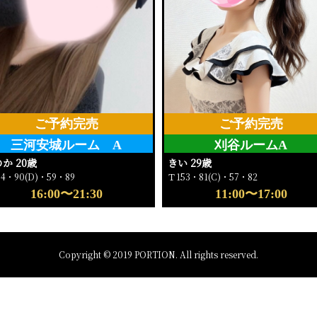
ご予約完売
ご予約完売
三河安城ルーム A
刈谷ルームA
か 20歳
きい 29歳
64・90(D)・59・89
Ｔ153・81(C)・57・82
16:00〜21:30
11:00〜17:00
Copyright © 2019 PORTION. All rights reserved.