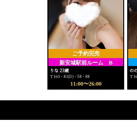
ご予約完売
新安城駅前ルーム B
りな 23歳
のの
Ｔ160・83(D)・58・88
Ｔ1
11:00〜26:00