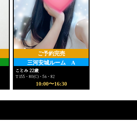
ご予約完売
三河安城ルーム A
ことみ 22歳
Ｔ155・80(C)・56・82
10:00〜16:30