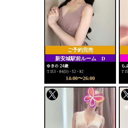
ご予約完売
新安城駅前ルーム D
ゆきの 24歳
らぶ
Ｔ153・84(D)・52・82
Ｔ1
14:00〜26:00