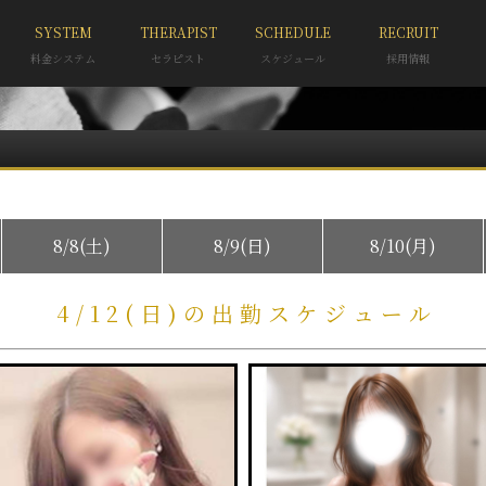
SYSTEM
THERAPIST
SCHEDULE
RECRUIT
料金システム
セラピスト
スケジュール
採用情報
8/8(土)
8/9(日)
8/10(月)
4/12(日)の出勤スケジュール