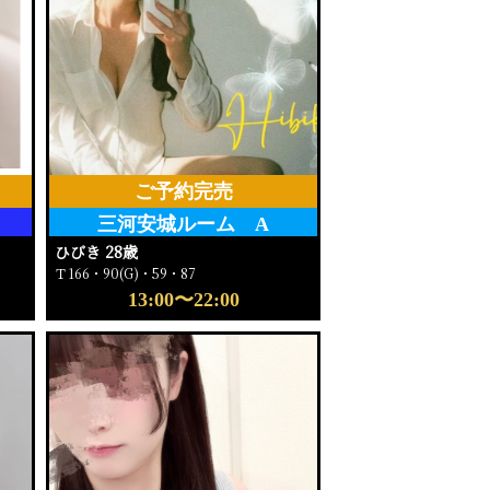
ご予約完売
三河安城ルーム A
ひびき 28歳
Ｔ166・90(G)・59・87
13:00〜22:00