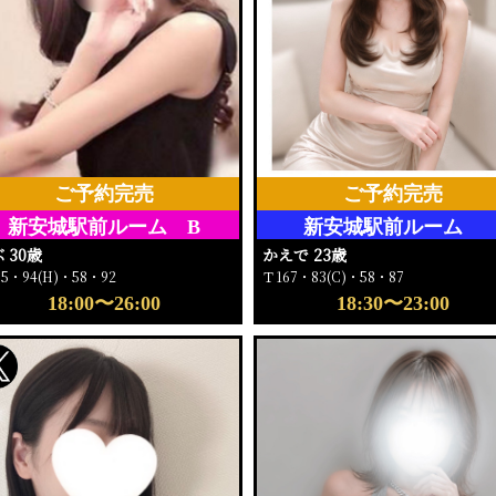
ご予約完売
ご予約完売
新安城駅前ルーム B
新安城駅前ルーム
 30歳
かえで 23歳
55・94(H)・58・92
Ｔ167・83(C)・58・87
18:00〜26:00
18:30〜23:00