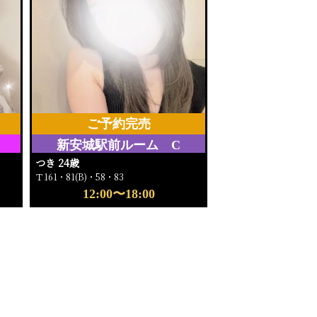
ご予約完売
新安城駅前ルーム C
つき 24歳
Ｔ161・81(B)・58・83
12:00〜18:00