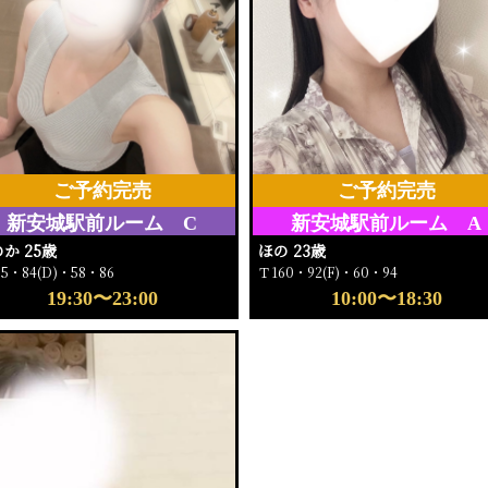
ご予約完売
ご予約完売
新安城駅前ルーム C
新安城駅前ルーム A
か 25歳
ほの 23歳
65・84(D)・58・86
Ｔ160・92(F)・60・94
19:30〜23:00
10:00〜18:30