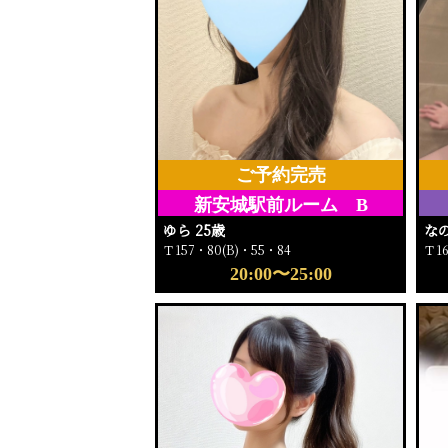
ご予約完売
新安城駅前ルーム B
ゆら 25歳
なの
Ｔ157・80(B)・55・84
Ｔ1
20:00〜25:00