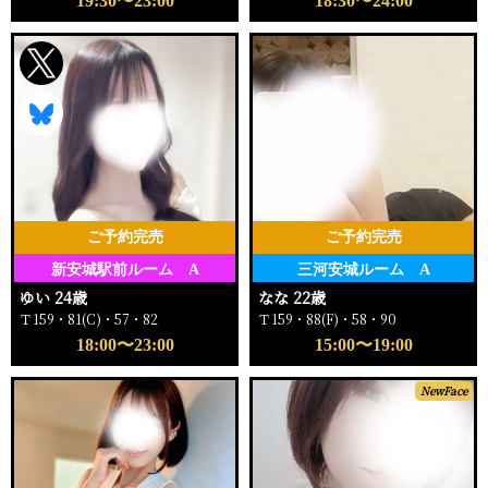
19:30〜23:00
18:30〜24:00
ご予約完売
ご予約完売
新安城駅前ルーム A
三河安城ルーム A
ゆい 24歳
なな 22歳
Ｔ159・81(C)・57・82
Ｔ159・88(F)・58・90
18:00〜23:00
15:00〜19:00
NewFace