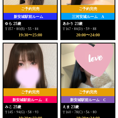
ご予約完売
ご予約完売
新安城駅前ルーム
三河安城ルーム A
ゆら 25歳
あかり 23歳
Ｔ157・80(B)・55・84
Ｔ167・84(D)・59・88
19:30〜25:00
20:00〜24:00
ご予約完売
ご予約完売
新安城駅前ルーム E
新安城駅前ルーム C
みこ 25歳
えま 23歳
Ｔ145・94(G)・58・93
Ｔ160・78(C)・56・80