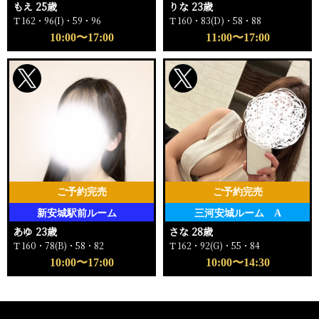
もえ 25歳
りな 23歳
Ｔ162・96(I)・59・96
Ｔ160・83(D)・58・88
10:00〜17:00
11:00〜17:00
ご予約完売
ご予約完売
新安城駅前ルーム
三河安城ルーム A
あゆ 23歳
さな 28歳
Ｔ160・78(B)・58・82
Ｔ162・92(G)・55・84
10:00〜17:00
10:00〜14:30