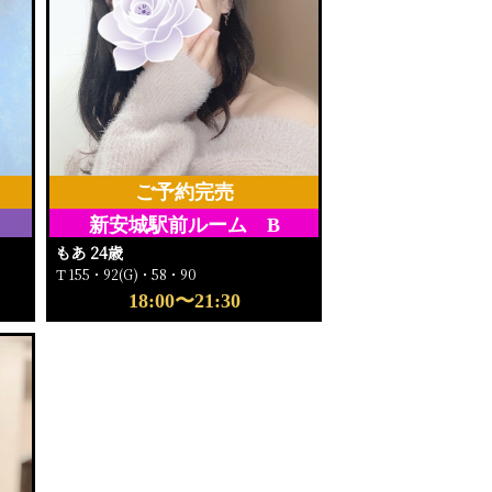
ご予約完売
新安城駅前ルーム B
もあ 24歳
Ｔ155・92(G)・58・90
18:00〜21:30