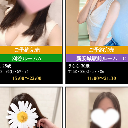
ご予約完売
ご予約完売
刈谷ルームA
新安城駅前ルーム C
 25歳
うらら 30歳
2・96(I)・59・96
Ｔ158・88(E)・58・86
15:00〜22:00
11:00〜21:30