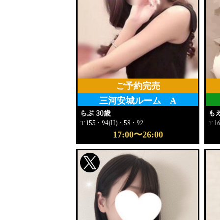
ご予約完売
三河安城ルーム A
らぶ 30歳
もえ
Ｔ155・94(H)・58・92
Ｔ16
17:00〜26:00