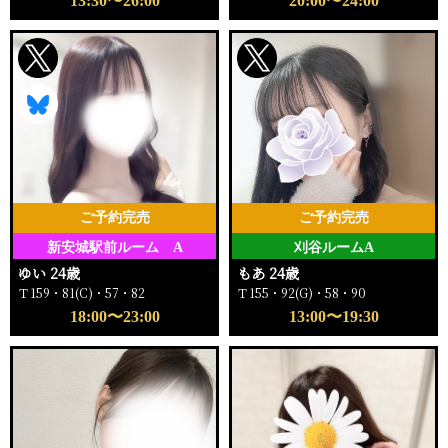
13:30〜26:00
20:00〜24:00
ご予約完売
ご予約完売
新安城駅前ルーム A
刈谷ルームA
ゆい 24歳
もあ 24歳
Ｔ159・81(C)・57・82
Ｔ155・92(G)・58・90
18:00〜23:00
13:00〜19:30