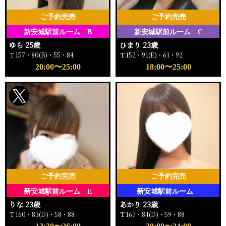
ご予約完売
ご予約完売
新安城駅前ルーム B
新安城駅前ルーム C
ゆら 25歳
ひまり 23歳
Ｔ157・80(B)・55・84
Ｔ152・91(E)・61・92
20:00〜25:00
18:00〜25:00
ご予約完売
ご予約完売
新安城駅前ルーム E
新安城駅前ルーム
りな 23歳
あかり 23歳
Ｔ160・83(D)・58・88
Ｔ167・84(D)・59・88